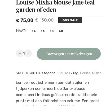
Louise Misha blouse Jane teal
garden of eden
Oorspronkelijke
Huidige
€
150,00
€
75,00
-50% SALE
prijs
prijs
MAAT:
34
36
38
40
was:
is:
€ 150,00.
€ 75,00.
Louise
-
+
Toevoegen aan winkelwagen
Misha
blouse
Jane
SKU:
BL380T
Categorie:
Blouses
Tag:
Louise Misha
teal
garden
Een perfect bohemien item dat stijlen en
of
tijdperken combineert: de Jane-blouse
eden
combineert Indiaas geïnspireerde traditionele
quantity
prints met een folkloristisch volume. Een groot