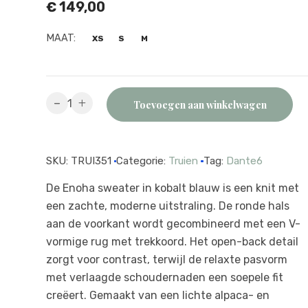
€
149,00
MAAT:
XS
S
M
Dante6
-
+
Toevoegen aan winkelwagen
top
Enoha
open
SKU:
TRUI351
Categorie:
Truien
Tag:
Dante6
back
luminous
De Enoha sweater in kobalt blauw is een knit met
blue
een zachte, moderne uitstraling. De ronde hals
quantity
aan de voorkant wordt gecombineerd met een V-
vormige rug met trekkoord. Het open-back detail
zorgt voor contrast, terwijl de relaxte pasvorm
met verlaagde schoudernaden een soepele fit
creëert. Gemaakt van een lichte alpaca- en